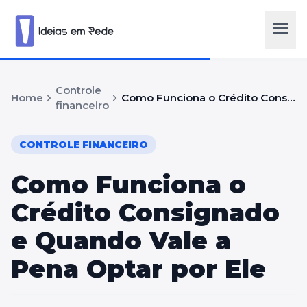
menu
Controle
chevron_right
chevron_right
Home
Como Funciona o Crédito Consignado e Quando Vale a Pena Optar por Ele
financeiro
CONTROLE FINANCEIRO
Como Funciona o
Crédito Consignado
e Quando Vale a
Pena Optar por Ele